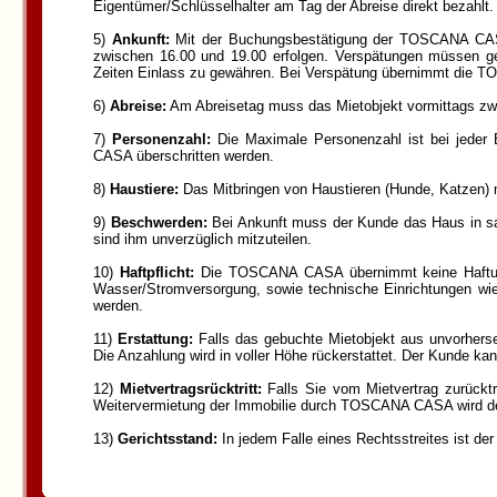
Eigentümer/Schlüsselhalter am Tag der Abreise direkt bezahlt.
5)
Ankunft:
Mit der Buchungsbestätigung der TOSCANA CASA 
zwischen 16.00 und 19.00 erfolgen. Verspätungen müssen g
Zeiten Einlass zu gewähren. Bei Verspätung übernimmt die 
6)
Abreise:
Am Abreisetag muss das Mietobjekt vormittags zw
7)
Personenzahl:
Die Maximale Personenzahl ist bei jeder 
CASA überschritten werden.
8)
Haustiere:
Das Mitbringen von Haustieren (Hunde, Katzen) 
9)
Beschwerden:
Bei Ankunft muss der Kunde das Haus in sau
sind ihm unverzüglich mitzuteilen.
10)
Haftpflicht:
Die TOSCANA CASA übernimmt keine Haftung f
Wasser/Stromversorgung, sowie technische Einrichtungen 
werden.
11)
Erstattung:
Falls das gebuchte Mietobjekt aus unvorherse
Die Anzahlung wird in voller Höhe rückerstattet. Der Kunde k
12)
Mietvertragsrücktritt:
Falls Sie vom Mietvertrag zurücktr
Weitervermietung der Immobilie durch TOSCANA CASA wird de
13)
Gerichtsstand:
In jedem Falle eines Rechtsstreites ist der 