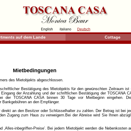
English
italiano
Deutsch
rtments auf dem Lande
Cottage
Mietbedingungen
ümers des Mietobjekts abgeschlossen.
schriftlicher Bestätigung des Mietobjekts für den gewünschten Zeitraum is
 Eingang der Anzahlung und der schriftlichen Bestätigung der TOSCANA C
ss bei der TOSCANA CASA binnen 30 Tage vor Mietbeginn eingehen. D
er Bankgebühren an den Empfänger.
direkt an den Besitzer oder Schlüsselhalter zu zahlen. Der Betrag ist bei je
n, den Zugang zum Haus zu verweigern.Bei der Abreise wird Sie Ihnen abzüg
nd ‚Alles-inbegriffen-Preise’. Bei jedem Mietobjekt werden die Nebenkosten 