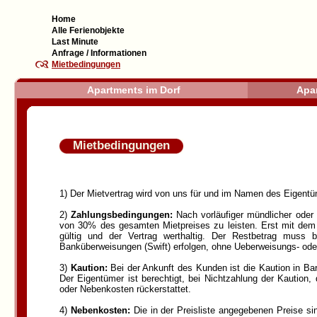
Home
Alle Ferienobjekte
Last Minute
Anfrage / Informationen
Mietbedingungen
Apartments im Dorf
Apa
Mietbedingungen
1) Der Mietvertrag wird von uns für und im Namen des Eigent
2)
Zahlungsbedingungen:
Nach vorläufiger mündlicher oder 
von 30% des gesamten Mietpreises zu leisten. Erst mit dem
gültig und der Vertrag werthaltig. Der Restbetrag mu
Banküberweisungen (Swift) erfolgen, ohne Ueberweisungs- od
3)
Kaution:
Bei der Ankunft des Kunden ist die Kaution in Bar 
Der Eigentümer ist berechtigt, bei Nichtzahlung der Kautio
oder Nebenkosten rückerstattet.
4)
Nebenkosten:
Die in der Preisliste angegebenen Preise si