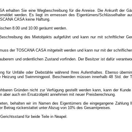
erhalten Sie eine Wegbeschreibung für die Anreise. Die Ankunft der Gä
emeldet werden. Es liegt im ermessen des Eigentümers/Schlüsselhalter au
TOSCANA CASA keine Haftung.
ischen 8.00 und 10.00 geräumt werden.
Beschreibung des Mietobjekts aufgeführt und kann nur mit schriftlicher
muss der TOSCANA CASA mitgeteilt werden und kann nur mit der schriflichen
berem und ordentlichen Zustand vorfinden. Der Besitzer ist dafür verantwo
ür Unfälle oder Diebstähle während Ihres Aufenthaltes. Ebenso übernim
wie Heizung und Swimmingpool. Beschwerden müssen innerhalb 48 Std. d
hbaren Gründen nicht zur Verfügung gestellt werden kann, kann der Kunde 
ann aber auch ein Ersatzobjekt annehmen mit neuer Preisberechnung.
eten, behalten wir im Namen des Eigentümers die eingegangene Zahlung Ihr
r Betrag rückerstattet unter Abzug von 10% des Gesamtpreises.
Gerichtsstand für beide Teile in Neapel.