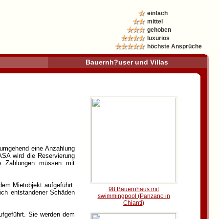
einfach
mittel
gehoben
luxuriös
höchste Ansprüche
Bauernh?user und Villas
t umgehend eine Anzahlung
ASA wird die Reservierung
ie Zahlungen müssen mit
dem Mietobjekt aufgeführt.
98 Bauernhaus mit
lich entstandener Schäden
swimmingpool (Panzano in
Chianti)
aufgeführt. Sie werden dem